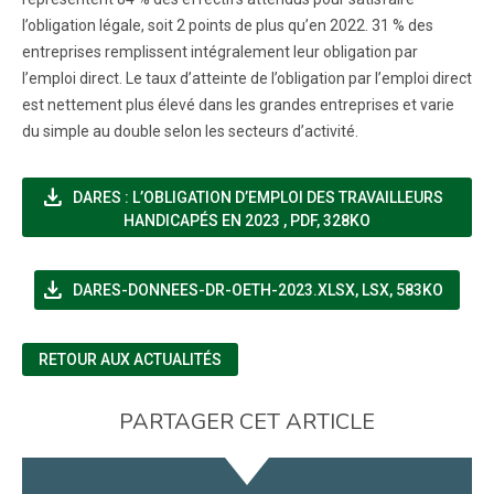
l’obligation légale, soit 2 points de plus qu’en 2022. 31 % des
entreprises remplissent intégralement leur obligation par
l’emploi direct. Le taux d’atteinte de l’obligation par l’emploi direct
est nettement plus élevé dans les grandes entreprises et varie
du simple au double selon les secteurs d’activité.
file_download
DARES : L’OBLIGATION D’EMPLOI DES TRAVAILLEURS
(NOUVELLE FENÊTRE)
HANDICAPÉS EN 2023
,
PDF, 328KO
file_download
(NOUVELLE FENÊTR
DARES-DONNEES-DR-OETH-2023.XLSX
,
LSX, 583KO
RETOUR AUX ACTUALITÉS
PARTAGER CET ARTICLE