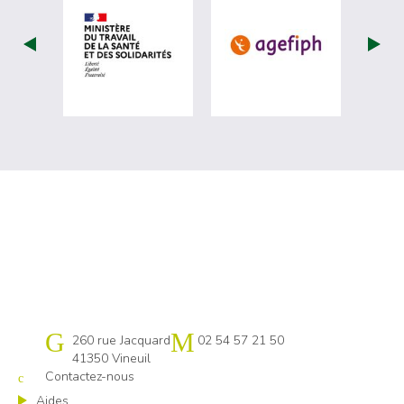
visiter les site de Ministère du travail (
visiter les si
Cap emploi 41
260 rue Jacquard
02 54 57 21 50
41350 Vineuil
Contactez-nous
Aides