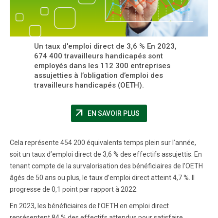
Un taux d'emploi direct de 3,6 % En 2023,
674 400 travailleurs handicapés sont
employés dans les 112 300 entreprises
assujetties à l’obligation d’emploi des
travailleurs handicapés (OETH).
arrow_outward
(NOUVELLE FENÊTRE)
EN SAVOIR PLUS
Cela représente 454 200 équivalents temps plein sur l’année,
soit un taux d’emploi direct de 3,6 % des effectifs assujettis. En
tenant compte de la survalorisation des bénéficiaires de l’OETH
âgés de 50 ans ou plus, le taux d’emploi direct atteint 4,7 %. Il
progresse de 0,1 point par rapport à 2022.
En 2023, les bénéficiaires de l’OETH en emploi direct
représentent 84 % des effectifs attendus pour satisfaire