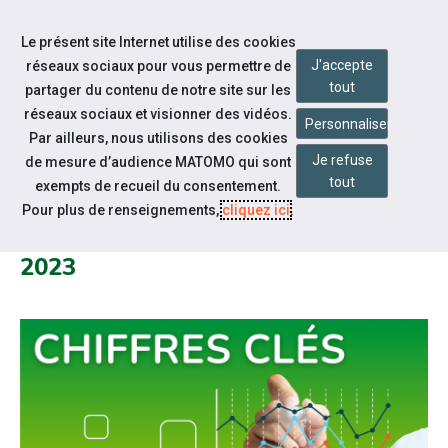
Accéder à notre page Facebook
Accéder à notre page Linkedin
Accéder à notre page Twitter
Aller à la navigation
Le présent site Internet utilise des cookies
Aller au contenu
J'accepte
réseaux sociaux pour vous permettre de
tout
partager du contenu de notre site sur les
réseaux sociaux et visionner des vidéos.
Personnaliser
Par ailleurs, nous utilisons des cookies
Je refuse
de mesure d’audience MATOMO qui sont
Notre actualité
tout
exempts de recueil du consentement.
L’OBLIGATION D’EMPLOI DES
Pour plus de renseignements,
cliquez ici
.
TRAVAILLEURS HANDICAPÉS EN
2023