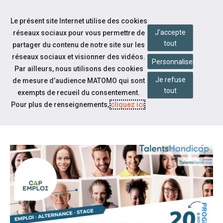
Accéder à notre page Facebook
Accéder à notre page Linkedin
Accéder à notre page Twitter
Aller à la navigation
Le présent site Internet utilise des cookies
Aller au contenu
J'accepte
réseaux sociaux pour vous permettre de
tout
partager du contenu de notre site sur les
réseaux sociaux et visionner des vidéos.
Personnaliser
Par ailleurs, nous utilisons des cookies
Je refuse
de mesure d’audience MATOMO qui sont
Notre actualité
tout
exempts de recueil du consentement.
TALENTS HANDICAP - FORUM EN
Pour plus de renseignements,
cliquez ici
.
LIGNE DU 11 AU 31 MARS 2022