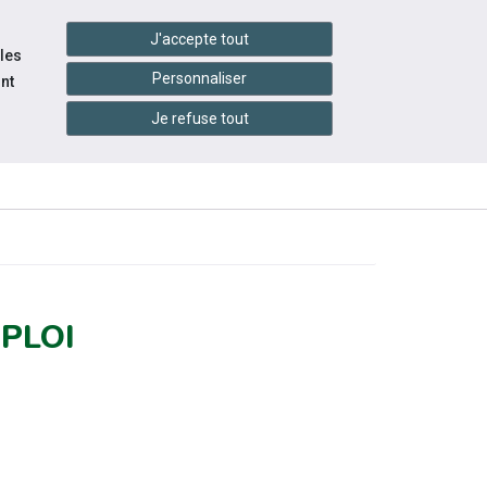
settings_accessibility
tes du réseau
Accessibilité
J'accepte tout
 les
Personnaliser
nt
Je refuse tout
ES-
INFOS
ACTUALITÉS
PRATIQUES
PLOI