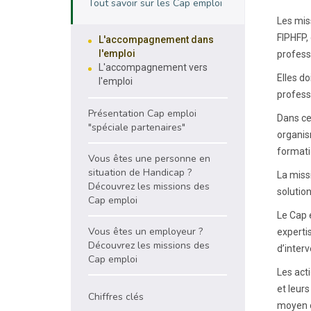
Tout savoir sur les Cap emploi
Les miss
FIPHFP,
L'accompagnement dans
l'emploi
profess
L'accompagnement vers
Elles d
l'emploi
profess
Présentation Cap emploi
Dans ce
"spéciale partenaires"
organism
formati
Vous êtes une personne en
situation de Handicap ?
La miss
Découvrez les missions des
solutio
Cap emploi
Le Cap 
Vous êtes un employeur ?
experti
Découvrez les missions des
d’interv
Cap emploi
Les act
et leurs
Chiffres clés
moyen ou