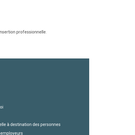
nsertion professionnelle.
oi
elle à destination des personnes
s employeurs