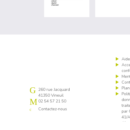
Aide
Acce
conf
Ment
Cont
Plan
Cap emploi 41
260 rue Jacquard
Poli
41350 Vineuil
donn
02 54 57 21 50
trai
Contactez-nous
par 
41/A
41