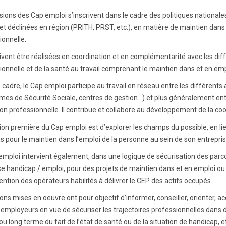
ions des Cap emploi s’inscrivent dans le cadre des politiques nationales 
 et déclinées en région (PRITH, PRST, etc.), en matière de maintien dans 
ionnelle.
oivent être réalisées en coordination et en complémentarité avec les diff
ionnelle et de la santé au travail comprenant le maintien dans et en emp
 cadre, le Cap emploi participe au travail en réseau entre les différent
es de Sécurité Sociale, centres de gestion...) et plus généralement entre
on professionnelle. Il contribue et collabore au développement de la coo
ion première du Cap emploi est d’explorer les champs du possible, en li
ns pour le maintien dans l’emploi de la personne au sein de son entrepri
emploi intervient également, dans une logique de sécurisation des parco
se handicap / emploi, pour des projets de maintien dans et en emploi o
ention des opérateurs habilités à délivrer le CEP des actifs occupés.
ions mises en oeuvre ont pour objectif d’informer, conseiller, orienter, 
 employeurs en vue de sécuriser les trajectoires professionnelles dans d
 long terme du fait de l’état de santé ou de la situation de handicap, et 