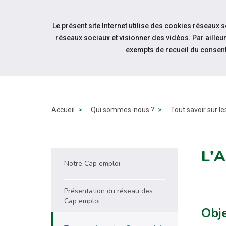
Accéder à notre page Facebook
Accéder à notre page Linkedin
Accéder à notre page Twitter
Aller à la navigation
Le présent site Internet utilise des cookies réseaux 
Aller au contenu
réseaux sociaux et visionner des vidéos. Par aill
exempts de recueil du consen
Accueil
Qui sommes-nous ?
Tout savoir sur l
L'
Notre Cap emploi
Présentation du réseau des
Cap emploi
Obje